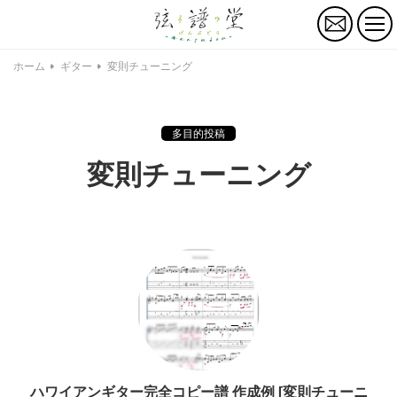
お
問
い
合
ホーム
ギター
変則チューニング
わ
せ
多目的投稿
変則チューニング
ハワイアンギター完全コピー譜 作成例 [変則チューニ