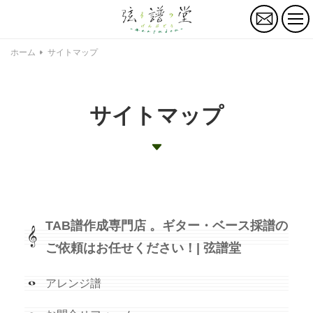
お
問
い
合
ホーム
サイトマップ
わ
せ
サイトマップ
TAB譜作成専門店 。ギター・ベース採譜の
ご依頼はお任せください！| 弦譜堂
アレンジ譜