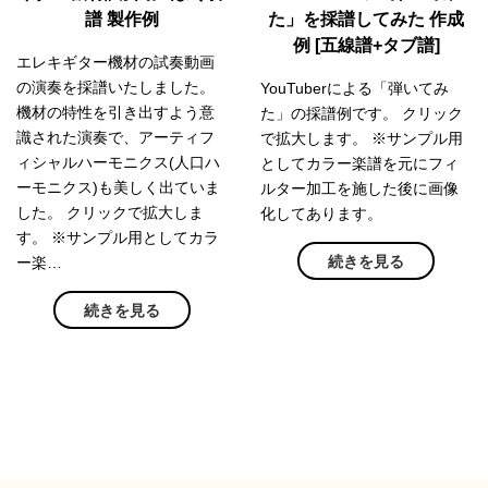
譜 製作例
た」を採譜してみた 作成
例 [五線譜+タブ譜]
エレキギター機材の試奏動画
の演奏を採譜いたしました。
YouTuberによる「弾いてみ
機材の特性を引き出すよう意
た」の採譜例です。 クリック
識された演奏で、アーティフ
で拡大します。 ※サンプル用
ィシャルハーモニクス(人口ハ
としてカラー楽譜を元にフィ
ーモニクス)も美しく出ていま
ルター加工を施した後に画像
した。 クリックで拡大しま
化してあります。
す。 ※サンプル用としてカラ
続きを見る
ー楽…
続きを見る