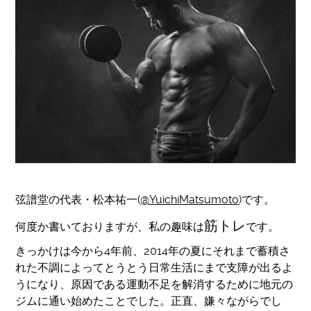
弦譜堂の代表・松本祐一(
@YuichiMatsumoto
)です。
筋トレ
何度か書いておりますが、私の趣味は
です。
きっかけは今から4年前、2014年の夏にそれまで蓄積さ
れた不調によってとうとう日常生活にまで支障が出るよ
うになり、原因である運動不足を解消するために地元の
ジムに通い始めたことでした。正直、嫌々ながらでし